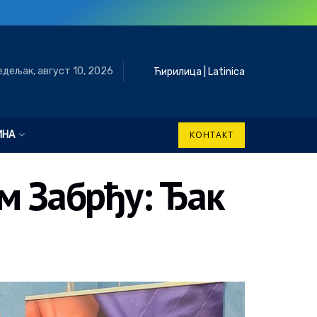
едељак, август 10, 2026
Ћирилица
|
Latinica
ИНА
КОНТАКТ
м Забрђу: Ђак