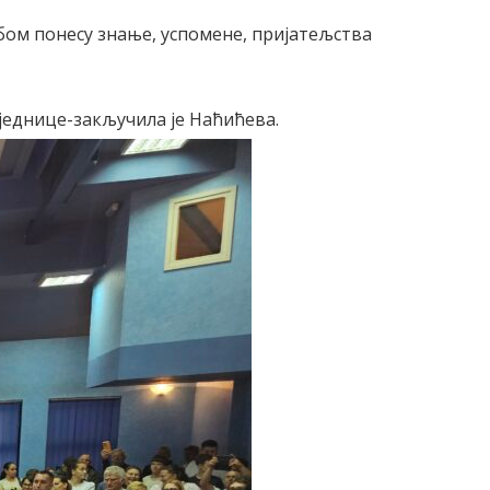
бом понесу знање, успомене, пријатељства
једнице-закључила је Наћићева.