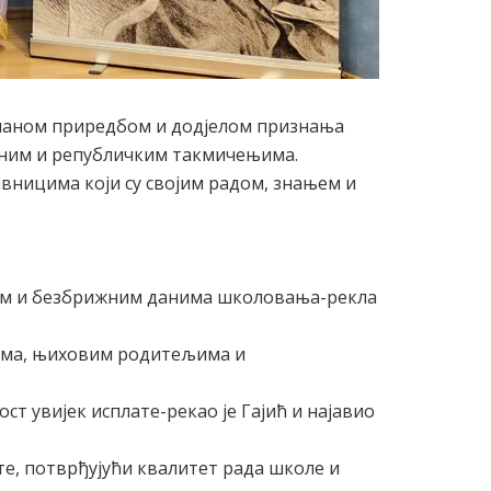
чаном приредбом и дод‌јелом признања
лним и републичким такмичењима.
авницима који су својим радом, знањем и
епим и безбрижним данима школовања-рекла
има, њиховим родитељима и
ст увијек исплате-рекао је Гајић и најавио
те, потврђујући квалитет рада школе и