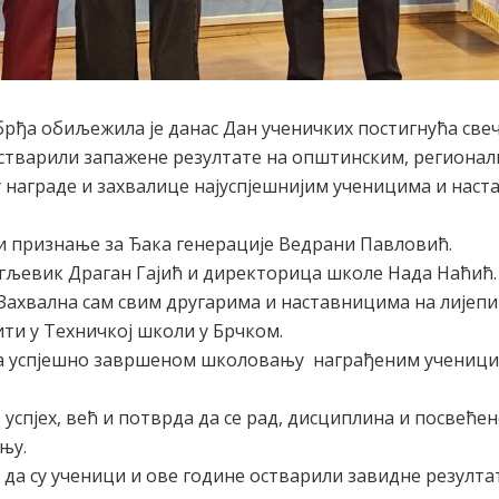
брђа обиљежила је данас Дан ученичких постигнућа све
остварили запажене резултате на општинским, региона
у награде и захвалице најуспјешнијим ученицима и наст
и признање за Ђака генерације Ведрани Павловић.
Угљевик Драган Гајић и директорица школе Нада Наћић.
а. Захвална сам свим другарима и наставницима на лиј
ти у Техничкој школи у Брчком.
 на успјешно завршеном школовању награђеним учениц
спјех, већ и потврда да се рад, дисциплина и посвећено
њу.
да су ученици и ове године остварили завидне резулта