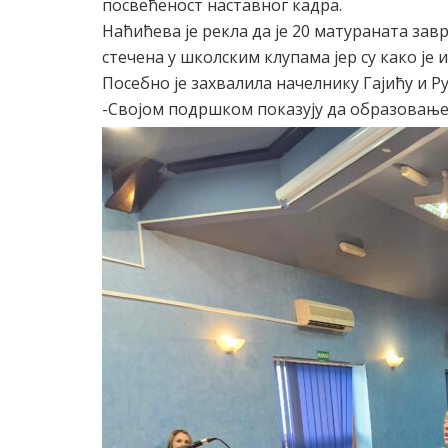
посвећеност наставног кадра.
Наћићева је рекла да је 20 матураната за
стечена у школским клупама јер су како је и
Посебно је захвалила начелнику Гајићу и 
-Својом подршком показују да образовање 