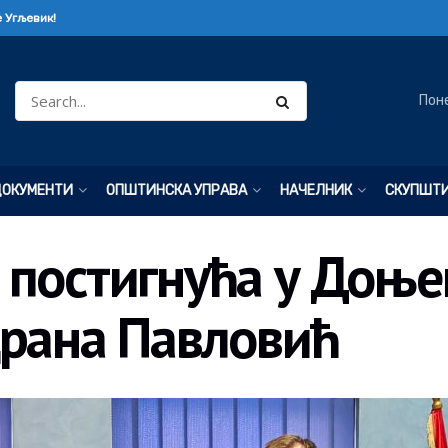
 Угљевик!
Пон
ДОКУМЕНТИ
ОПШТИНСКА УПРАВА
НАЧЕЛНИК
СКУПШТ
 постигнућа у Доње
драна Павловић