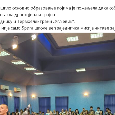
вршило основно образовање којима је пожељела да са со
стакла драгоцјена и трајна.
Руднику и Термоелектрани „Угљевик“.
није само брига школе већ заједничка мисија читаве за