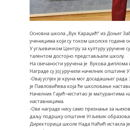
Основна школа „Вук Караџић“ из Доњег За
ученицима који су током школске године 
У угљевичком Центру за културу уручене с
талентом достојно представљали школу.
На свечаности уручена је Вукова диплома 
Награде су јој уручили начелник општине 
-Овај успјех је круна мог досадашњег рад
је Павловићева која ће школовање настави
Начелник Гајић честитао је матурантима
наставницима.
-Ове награде нису само признање за њихов у
даљу подршку општине Угљевик образова
Директорица школе Нада Наћић истакла је 