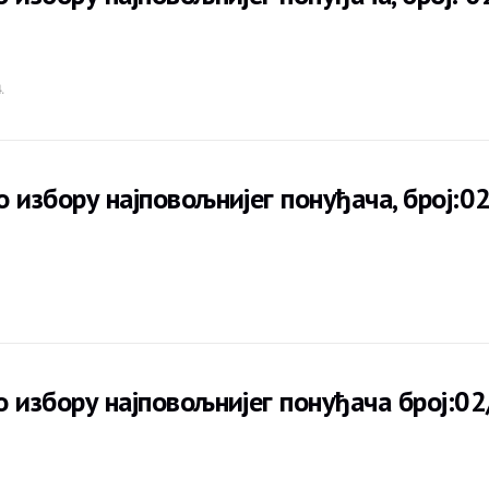
.
о избору најповољнијег понуђача, број:
о избору најповољнијег понуђача број:0