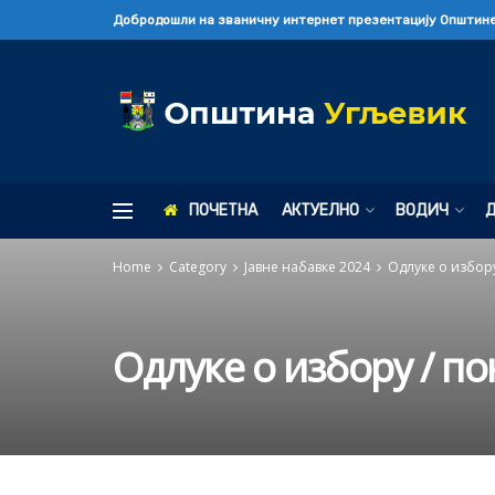
Добродошли на званичну интернет презентацију Општине
ПОЧЕТНА
АКТУЕЛНО
ВОДИЧ
Home
Category
Јавне набавке 2024
Одлуке о избор
Одлуке о избору / п