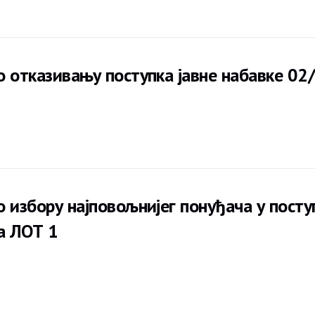
о отказивању поступка јавне набавке 02
о избору најповољнијег понуђача у посту
за ЛОТ 1