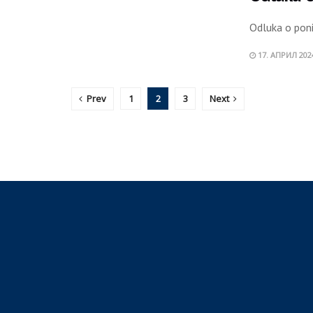
Odluka o pon
17. АПРИЛ 202
Prev
1
2
3
Next