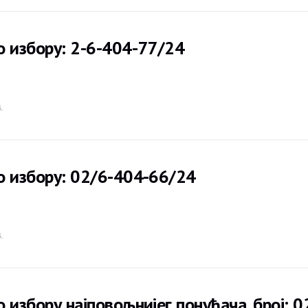
о избору: 2-6-404-77/24
.
о избору: 02/6-404-66/24
.
о избору најповољнијег понуђача, број: 