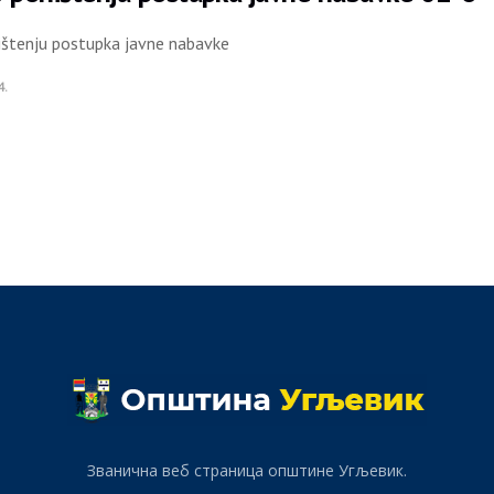
ištenju postupka javne nabavke
4.
Званична веб страница општине Угљевик.