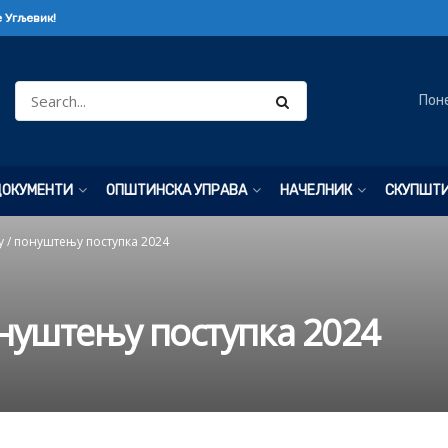
 Угљевик!
Пон
ДОКУМЕНТИ
ОПШТИНСКА УПРАВА
НАЧЕЛНИК
СКУПШТ
у / понуштењу поступка 2024
онуштењу поступка 2024