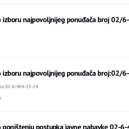
 izboru najpovoljnijeg ponuđača broj 02/
 izboru najpovoljnijeg ponuđača broj:02/
oru 02-6-404-25-24
4.
o poništenju postupka javne nabavke 02-6