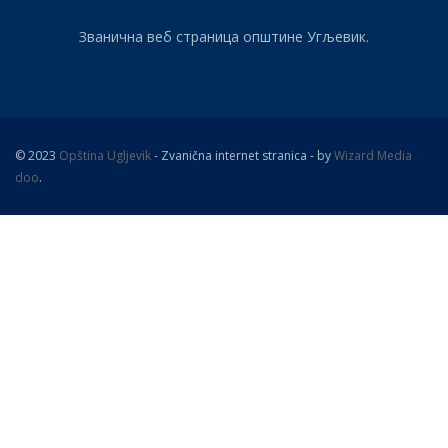
Званична веб страница општине Угљевик.
© 2023
Opština Ugljevik
- Zvanična internet stranica - by
Wizard Media
doo
.