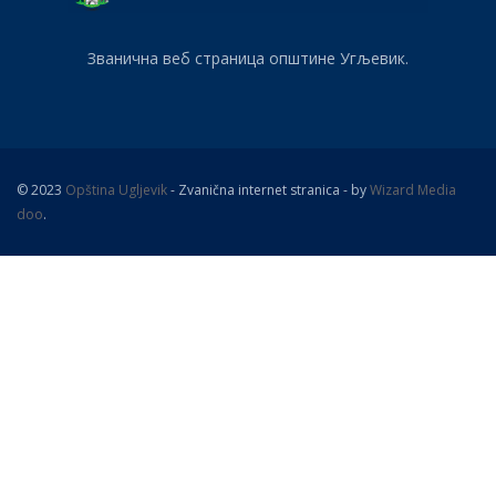
Званична веб страница општине Угљевик.
© 2023
Opština Ugljevik
- Zvanična internet stranica - by
Wizard Media
doo
.