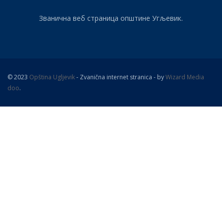
Званична веб страница општине Угљевик.
© 2023
Opština Ugljevik
- Zvanična internet stranica - by
Wizard Media
doo
.