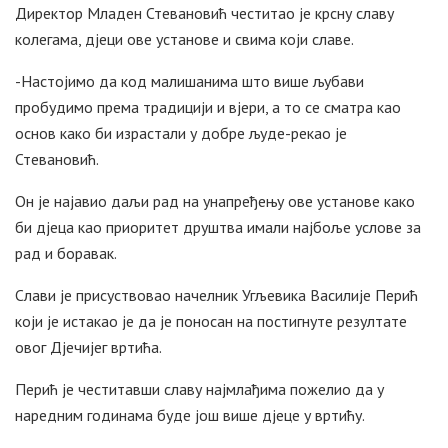
Директор Младен Стевановић честитао је крсну славу
колегама, дјеци ове установе и свима који славе.
-Настојимо да код малишанима што више љубави
пробудимо према традицији и вјери, а то се сматра као
основ како би израстали у добре људе-рекао је
Стевановић.
Он је најавио даљи рад на унапређењу ове установе како
би дјеца као приоритет друштва имали најбоље услове за
рад и боравак.
Слави је присуствовао начелник Угљевика Василије Перић
који је истакао је да је поносан на постигнуте резултате
овог Дјечијег вртића.
Перић је честитавши славу најмлађима пожелио да у
наредним годинама буде још више дјеце у вртићу.