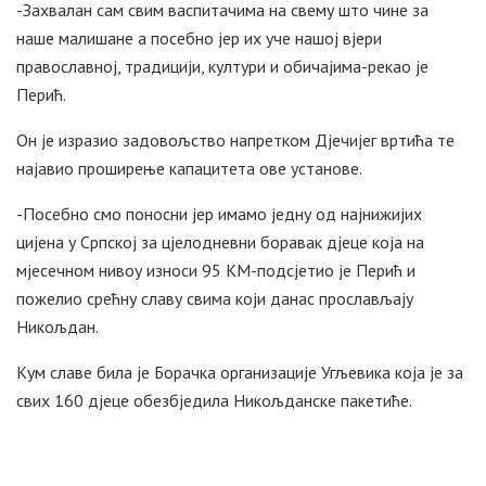
-Захвалан сам свим васпитачима на свему што чине за
наше малишане а посебно јер их уче нашој вјери
православној, традицији, култури и обичајима-рекао је
Перић.
Он је изразио задовољство напретком Дјечијег вртића те
најавио проширење капацитета ове установе.
-Посебно смо поносни јер имамо једну од најнижијих
цијена у Српској за цјелодневни боравак дјеце која на
мјесечном нивоу износи 95 КМ-подсјетио је Перић и
пожелио срећну славу свима који данас прослављају
Никољдан.
Кум славе била је Борачка организације Угљевика која је за
свих 160 дјеце обезбједила Никољданске пакетиће.