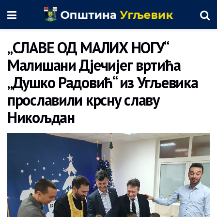
„СЛАВЕ ОД МАЛИХ НОГУ“
Малишани Дјечијег вртића
„Душко Радовић“ из Угљевика
прославили крсну славу
Никољдан