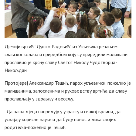
Дјечији вртић “Душко Радовић” из Угљевика резањем
славског колача и приредбом коју су приредили малишани
прославио је крсну славу Светог Николу Чудотворца-
Никољдан.
Протојереј Александар Тешић, парох угљевички, пожелио је
малишанима, запосленима и руководству вртића да славу
прослављају у здрављу и весељу.
-Да наша дјеца напредују у узрасту и свакој врлини, да
усвајају корисне науке и да буду понос и дика својих
родитеља-пожелио је Тешић.